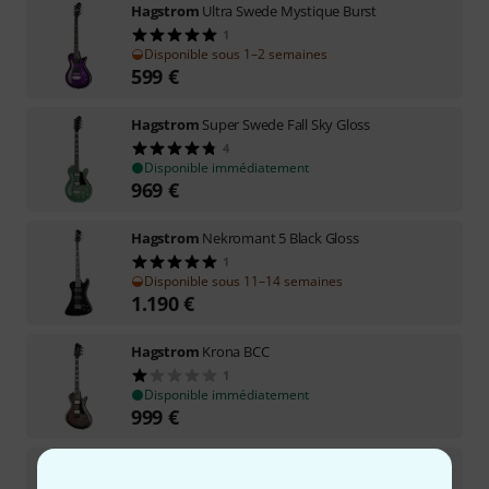
Hagstrom
Ultra Swede Mystique Burst
1
Disponible sous 1–2 semaines
599
€
Hagstrom
Super Swede Fall Sky Gloss
4
Disponible immédiatement
969
€
Hagstrom
Nekromant 5 Black Gloss
1
Disponible sous 11–14 semaines
1.190
€
Hagstrom
Krona BCC
1
Disponible immédiatement
999
€
Hagstrom
Krona-7 SBK
1