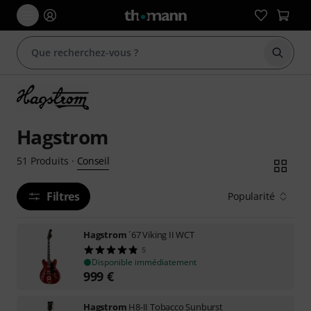
Démarr
Hagstrom
Conseil
51
Produits
·
Filtres
Popularité
Hagstrom
´67 Viking II WCT
5
Disponible immédiatement
999
€
Hagstrom
H8-II Tobacco Sunburst