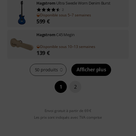
Hagstrom
Ultra Swede Worn Denim Burst
2
Disponible sous 5–7 semaines
599
€
Hagstrom
C45 Megin
Disponible sous 10–13 semaines
139
€
Afficher plus
50 produits
1
2
Envoi gratuit à partir de 69 €
Les prix sont indiqués avec TVA comprise