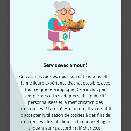
Disponible immédiatement
1.049
€
Hagstrom
Krona-7 BBD
Disponible dans plusieurs mois
1.049
€
Hagstrom
Nekromant 4 White Gloss
1
Servis avec amour !
Disponible sous 11–14 semaines
1.069
€
Grâce à nos cookies, nous souhaitons vous offrir
la meilleure expérience d'achat possible, avec
Hagstrom
Fantomen Cosmic Black Burst
tout ce que cela implique. Cela inclut, par
1
exemple, des offres adaptées, des publicités
Disponible immédiatement
829
€
personnalisées et la mémorisation des
préférences. Si vous êtes d'accord, il vous suffit
d'accepter l'utilisation de cookies à des fins de
Hagstrom
Tremar Viking Baritone DLX BLK
préférences, de statistiques et de marketing en
Disponible dans plusieurs mois
cliquant sur "D'accord!" (
afficher tout
).