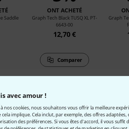
ETÉ
ONT ACHETÉ
ON
e Saddle
Graph Tech Black TUSQ XL PT-
Graph Te
6643-00
f
12,70 €
Comparer
is avec amour !
cessoires & articles appropr
à nos cookies, nous souhaitons vous offrir la meilleure expér
 cela implique. Cela inclut, par exemple, des offres adaptées, 
sation des préférences. Si vous êtes d'accord, il vous suffit d'
ns de préférences, de statistiques et de marketing en cliquant 