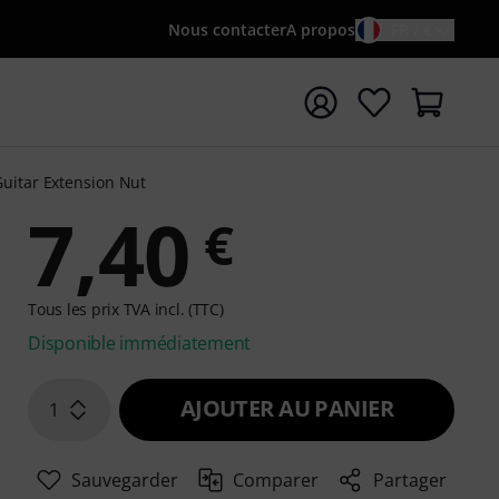
Nous contacter
A propos
FR / €
rrer la recherche avec le terme de recherche {searchTerm
Guitar Extension Nut
7,40
€
Tous les prix TVA incl. (TTC)
Disponible immédiatement
AJOUTER AU PANIER
1
Sauvegarder
Comparer
Partager