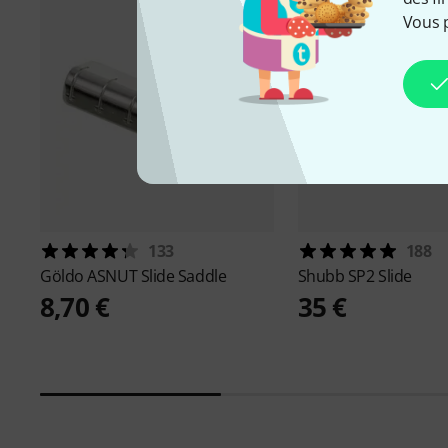
Vous 
133
188
Göldo
ASNUT Slide Saddle
Shubb
SP2 Slide
8,70 €
35 €