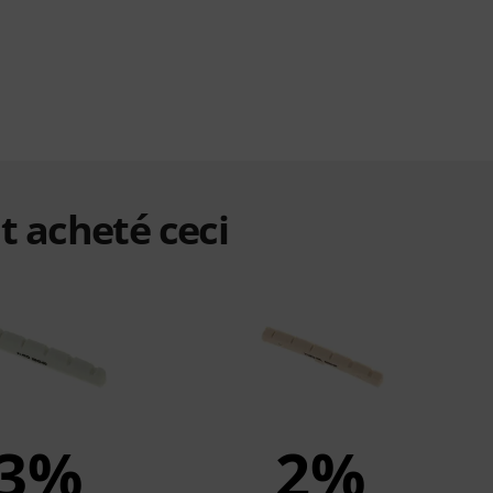
t acheté ceci
3%
2%