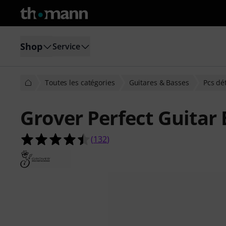
Shop
Service
Toutes les catégories
Guitares & Basses
Pcs dé
Grover Perfect Guitar
4.4 étoiles sur 5 d'après 132 évaluat
(
132
)