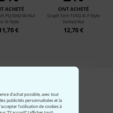
T ACHETÉ
ONT ACHETÉ
ch PQ-5042-00 Nut
Graph Tech TUSQ XL F-Style
or St-Style
Slotted Nut
11,70 €
12,70 €
iés
ience d'achat possible, avec tout
des publicités personnalisées et la
accepter l'utilisation de cookies à
sur "D'accord!" (
afficher tout
).