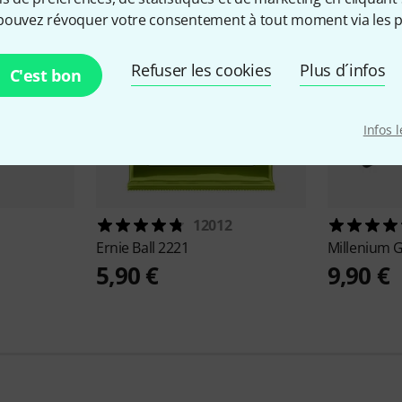
pouvez révoquer votre consentement à tout moment via les p
Refuser les cookies
Plus d´infos
C'est bon
Infos 
12012
Ernie Ball
2221
Millenium
G
5,90 €
9,90 €