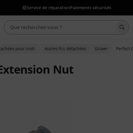
Service de réparation
Paiements sécurisés
Déma
tachées pour instr.
Autres Pcs détachées
Grover
Perfect 
 Extension Nut
ions clients