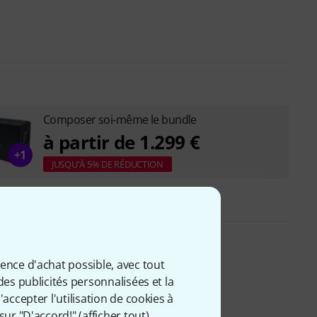
Composer soi-même le bundle
à partir de 1.299 €
+1
JUSQU'À 5% DE RÉDUCTION
ience d'achat possible, avec tout
des publicités personnalisées et la
accepter l'utilisation de cookies à
sur "D'accord!" (
afficher tout
).