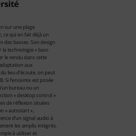
rsité
ion sur une plage
 ce qui en fait déjà un
on des basses. Son design
r la technologie « bass
er le rendu dans cette
’adaptation aux
du lieu d’écoute, on peut
. Si l’enceinte est posée
qu’un bureau ou un
ction « desktop control »
es de réflexion situées
n « autostart »,
ence d’un signal audio à
ement les amplis intégrés.
imple à utiliser et