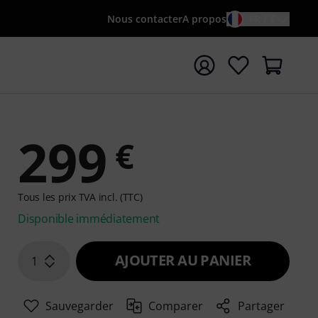
Nous contacter
A propos
FR / €
rrer la recherche avec le terme de recherche {searchTerm
299
€
Tous les prix TVA incl. (TTC)
Disponible immédiatement
AJOUTER AU PANIER
1
Sauvegarder
Comparer
Partager