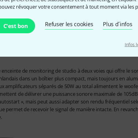
ucoup de
pouvez révoquer votre consentement à tout moment via les p
un petit 
Refuser les cookies
Plus d´infos
C'est bon
Infos 
enceinte de monitoring de studio à deux voies qui offre le s
inlandais dans un boîtier plus compact, mais toujours en alum
ux amplificateurs séparés de 50W au total alimentent le woofe
rmettent de délivrer une puissance sonore maximale de 105dB S
utostart », mais peut aussi adapter son rendu fréquentiel sel
ue permet de recevoir le signal de manière intacte. En revanch
.