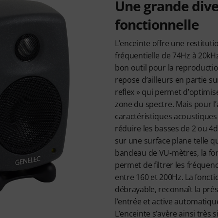
Une grande dive
fonctionnelle
L’enceinte offre une restitut
fréquentielle de 74Hz à 20kHz,
bon outil pour la reproducti
repose d’ailleurs en partie su
reflex » qui permet d’optimis
zone du spectre. Mais pour l
caractéristiques acoustiques 
réduire les basses de 2 ou 4dB
sur une surface plane telle 
bandeau de VU-mètres, la fon
permet de filtrer les fréquenc
entre 160 et 200Hz. La fonctio
débrayable, reconnaît la prés
l’entrée et active automatiqu
L’enceinte s’avère ainsi très s