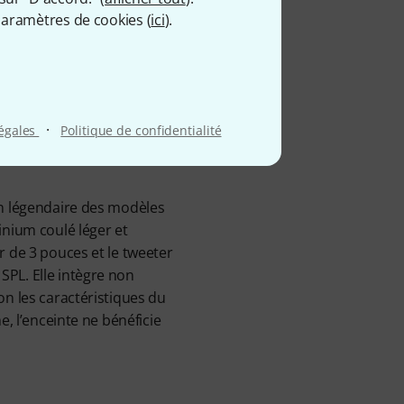
 son
aramètres de cookies (
ici
).
espace
·
légales
Politique de confidentialité
on légendaire des modèles
inium coulé léger et
r de 3 pouces et le tweeter
PL. Elle intègre non
on les caractéristiques du
e, l’enceinte ne bénéficie