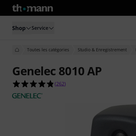
Shop
Service
Toutes les catégories
Studio & Enregistrement
Genelec 8010 AP
4.8 étoiles sur 5 d'après 262 évaluat
(
262
)