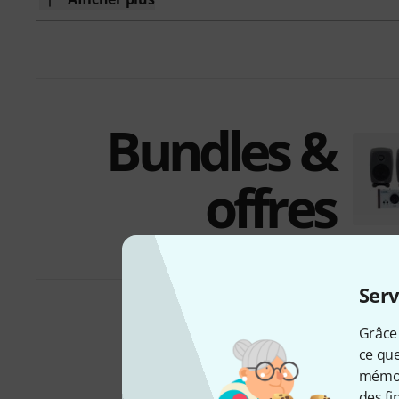
Bundles &
offres
Serv
Grâce 
ce que
mémori
des fi