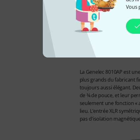
Bea
Vous 
dans 
La Genelec 8010AP est une 
plus grands du fabricant f
toujours aussi élégant. De
de ¾ de pouce, et leur pe
seulement une fonction « a
lieu. L’entrée XLR symétriq
pas d’isolation magnétique