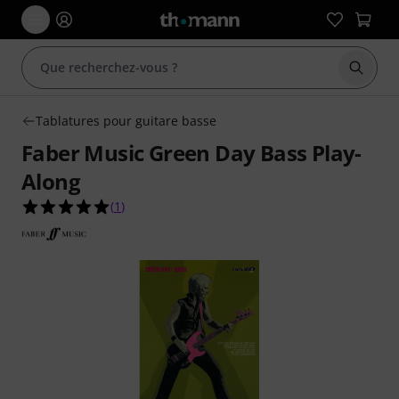
Démarr
Tablatures pour guitare basse
Faber Music Green Day Bass Play-
Along
5.0 étoiles sur 5 d'après 1 évaluations clients
(
1
)