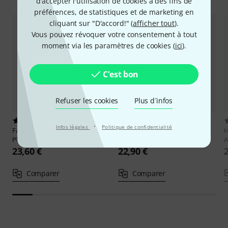
d'accepter l'utilisation de cookies à des fins de
préférences, de statistiques et de marketing en
cliquant sur "D'accord!" (
afficher tout
).
Vous pouvez révoquer votre consentement à tout
moment via les paramètres de cookies (
ici
).
C'est bon
Refuser les cookies
Plus d´infos
2
6
·
Infos légales
Politique de confidentialité
Faber Music
Guns N´ Roses Bass
Hal Leonard
First 50 Songs You
H
Play-Along
Should Bass
A
23,60 €
22,90 €
Comparer
Comparer