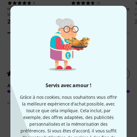
6
21
Hal Leonard
First 50 Songs You
Jamey Aebersold
Maiden Voyage
H
Should Bass
W
20,80 €
22,90 €
1
Évaluations des clients
Évaluer
5
/ 5
Servis avec amour !
ARRANGEMENT
Grâce à nos cookies, nous souhaitons vous offrir
Lignes directrices d'évaluation
la meilleure expérience d'achat possible, avec
tout ce que cela implique. Cela inclut, par
exemple, des offres adaptées, des publicités
personnalisées et la mémorisation des
préférences. Si vous êtes d'accord, il vous suffit
Comparez les alternatives