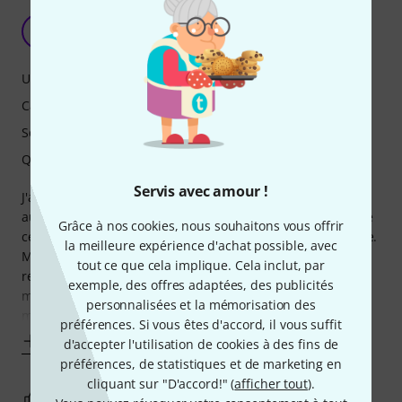
J'adore mais...
D
Ddelrieu 18.06.2025
Utilisation
Caractéristiques
Son
Qualité de fabrication
Servis avec amour !
J'ai possédé plusieurs boites à rythmes dans ma vie mais
aucune ne m'a semblé aussi pratique, efficace et riche que
Grâce à nos cookies, nous souhaitons vous offrir
celle-ci. La partie séquenceur et modulations est excellente.
la meilleure expérience d'achat possible, avec
Mon seul reproche concerne le gain le chaque voie. Sans
tout ce que cela implique. Cela inclut, par
recours au drive et à la compression, le son est très faible
exemple, des offres adaptées, des publicités
même avec les gains poussés sur la tranche de la table de
personnalisées et la mémorisation des
mixage dans
préférences. Si vous êtes d'accord, il vous suffit
Afficher plus
d'accepter l'utilisation de cookies à des fins de
préférences, de statistiques et de marketing en
cliquant sur "D'accord!" (
afficher tout
).
2
0
SIGNALER L'ÉVALUATION