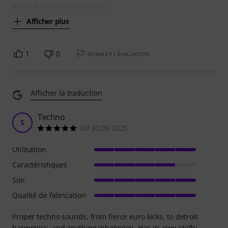
Belles finitions, potards très
Afficher plus
1
0
SIGNALER L'ÉVALUATION
Afficher la traduction
Techno
S
slif 30.09.2025
Utilisation
Caractéristiques
Son
Qualité de fabrication
Proper techno sounds, from fierce euro kicks, to detroit
harmonics, and anything inbetween. Has its own shifty