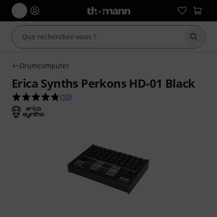
Démarr
Drumcomputer
Erica Synths Perkons HD-01 Black
4.8 étoiles sur 5 d'après 10 évaluations clients
(
10
)