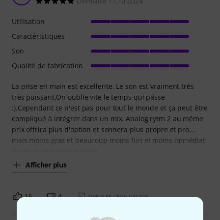
clem4life 11.10.2024
Utilisation
Caractéristiques
Son
Qualité de fabrication
La prise en main est excellente. Le son est vraiment très
très puissant.On oublie vite le temps qui passe
:).Cependant ce n'est pas pour tout le monde et ça peut être
compliqué à intégrer dans un mix. Analog rytm 2 au même
prix offrira plus d'option et sonnera plus propre et pro...
mais moins gras et beaucoup moins fun et moins immédiat
(la programmation est très
Afficher plus
16
4
SIGNALER L'ÉVALUATION