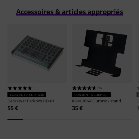
Accessoires & articles appropriés
5
16
CONVIENT À COUP SÛR
CONVIENT À COUP SÛR
Decksaver
Perkons HD-01
K&M
28140 Eurorack stand
E
55 €
35 €