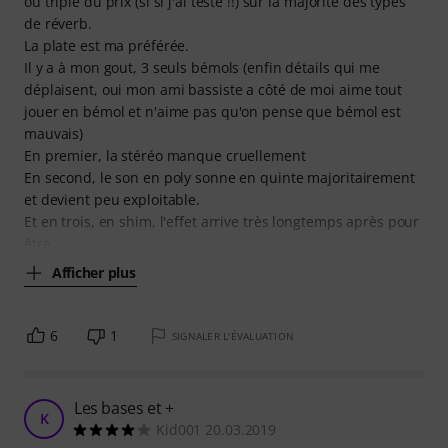
ou triple du prix (si si j'ai testé !!) sur la majorité des types
de réverb.
La plate est ma préférée.
Il y a à mon gout, 3 seuls bémols (enfin détails qui me
déplaisent, oui mon ami bassiste a côté de moi aime tout
jouer en bémol et n'aime pas qu'on pense que bémol est
mauvais)
En premier, la stéréo manque cruellement
En second, le son en poly sonne en quinte majoritairement
et devient peu exploitable.
Et en trois, en shim, l'effet arrive très longtemps après pour
être
Afficher plus
6
1
SIGNALER L'ÉVALUATION
Les bases et +
K
Kid001 20.03.2019