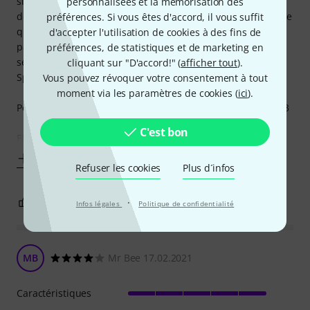
sinon l'effet peut être trop envahissant. Avec le canal disto
personnalisées et la mémorisation des
de l'ampli, l'effet est inutilisable car il est décuplé (peut-être
préférences. Si vous êtes d'accord, il vous suffit
qu'il faudrait voir avec la boucle d'effet, je ne m'y connais
d'accepter l'utilisation de cookies à des fins de
pas encore assez). Je pense que la TC HOF2 est
préférences, de statistiques et de marketing en
sensiblement pareille, j'ai pris la Oceans 11 pour le mode
cliquant sur "D'accord!" (
afficher tout
).
Spring qui me semblait plus prononcé.
Vous pouvez révoquer votre consentement à tout
moment via les paramètres de cookies (
ici
).
Petit + pour l'effet Shimmer que je trouve très envoûtant <3
C'est bon
EDIT : Après branchement dans
Afficher plus
Refuser les cookies
Plus d´infos
0
0
·
SIGNALER L'ÉVALUATION
Infos légales
Politique de confidentialité
MB
Mr Bee 17.02.2021
Caractéristiques