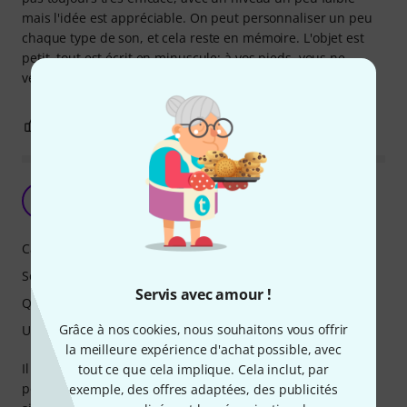
mais l'idée est appréciable. On peut personnaliser un peu
chaque type de son, et cela reste en mémoire. L'objet est
petit, tout est écrit en minuscule: à vos pieds, vous ne
verrez rien!
1
0
SIGNALER L'ÉVALUATION
Superbe reverb
G
Ginos4ji 17.04.2020
Caractéristiques
Son
Servis avec amour !
Qualité de fabrication
Grâce à nos cookies, nous souhaitons vous offrir
Utilisation
la meilleure expérience d'achat possible, avec
Il s'agit de ma première reverb, je suis conquis par les
tout ce que cela implique. Cela inclut, par
possibilités offertes. Il faut bien savoir gérer les potards
exemple, des offres adaptées, des publicités