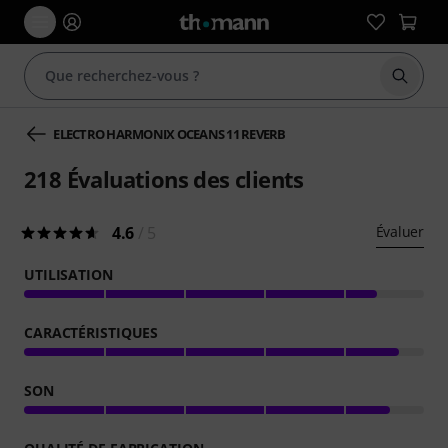
Démarr
ELECTRO HARMONIX OCEANS 11 REVERB
218
Évaluations des clients
4.6
/ 5
Évaluer
UTILISATION
CARACTÉRISTIQUES
SON