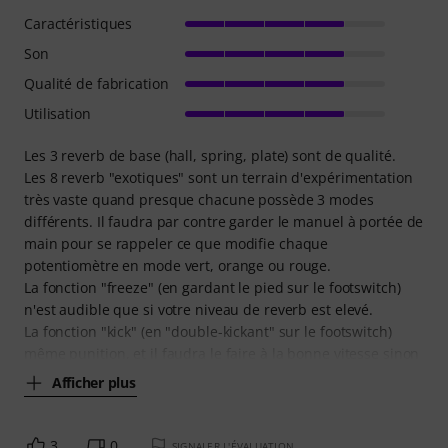
Caractéristiques
Son
Qualité de fabrication
Utilisation
Les 3 reverb de base (hall, spring, plate) sont de qualité.
Les 8 reverb "exotiques" sont un terrain d'expérimentation
très vaste quand presque chacune possède 3 modes
différents. Il faudra par contre garder le manuel à portée de
main pour se rappeler ce que modifie chaque
potentiomètre en mode vert, orange ou rouge.
La fonction "freeze" (en gardant le pied sur le footswitch)
n'est audible que si votre niveau de reverb est elevé.
La fonction "kick" (en "double-kickant" sur le footswitch)
même punition, et il faudra le faire à la bonne vitesse sinon
Afficher plus
3
0
SIGNALER L'ÉVALUATION