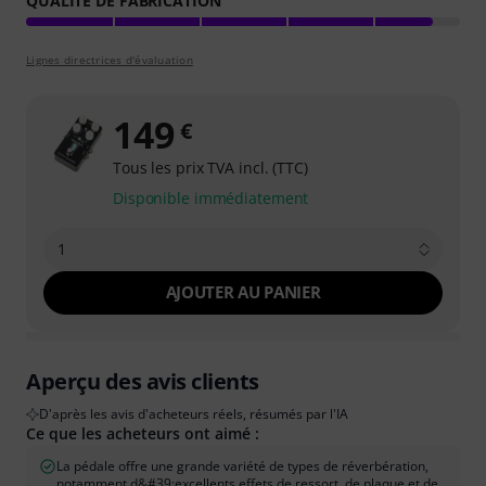
QUALITÉ DE FABRICATION
Lignes directrices d'évaluation
149
€
Tous les prix TVA incl. (TTC)
Disponible immédiatement
1
AJOUTER AU PANIER
Aperçu des avis clients
D'après les avis d'acheteurs réels, résumés par l'IA
Ce que les acheteurs ont aimé :
La pédale offre une grande variété de types de réverbération,
notamment d&#39;excellents effets de ressort, de plaque et de