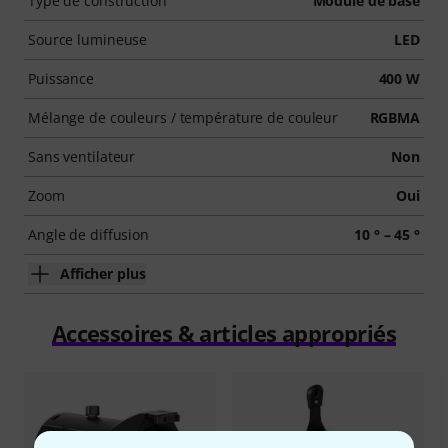
Type de construction
Module de base
Source lumineuse
LED
Puissance
400 W
Mélange de couleurs / température de couleur
RGBMA
Sans ventilateur
Non
Zoom
Oui
Angle de diffusion
10 ° – 45 °
Afficher plus
Accessoires & articles appropriés