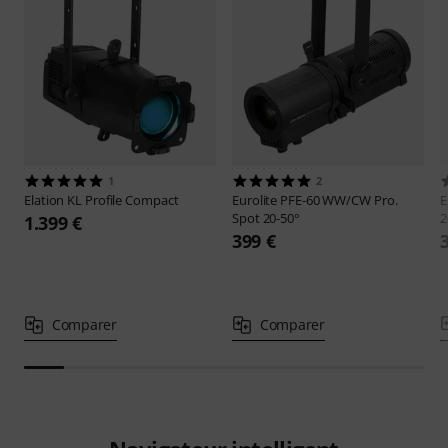
1
2
Elation
KL Profile Compact
Eurolite
PFE-60 WW/CW Pro.
E
Spot 20-50°
2
1.399 €
399 €
Comparer
Comparer