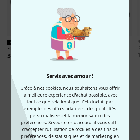
CONVIENT À COUP SÛR
CONVIENT À COUP SÛR
Elation
KL Core IP Lens Tube 26°
Elation
KL Core IP Shutter Barrel
354 €
137 €
Servis avec amour !
Grâce à nos cookies, nous souhaitons vous offrir
la meilleure expérience d'achat possible, avec
tout ce que cela implique. Cela inclut, par
exemple, des offres adaptées, des publicités
Le saviez-vous?
personnalisées et la mémorisation des
préférences. Si vous êtes d'accord, il vous suffit
d'accepter l'utilisation de cookies à des fins de
Tout
Téléchargements
préférences, de statistiques et de marketing en