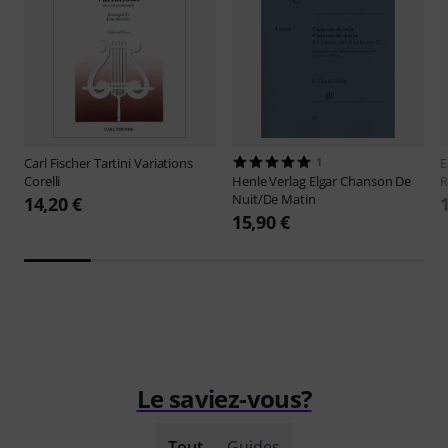
Carl Fischer
Tartini Variations
1
E
Corelli
Henle Verlag
Elgar Chanson De
R
Nuit/De Matin
14,20 €
15,90 €
Le saviez-vous?
Tout
Guides