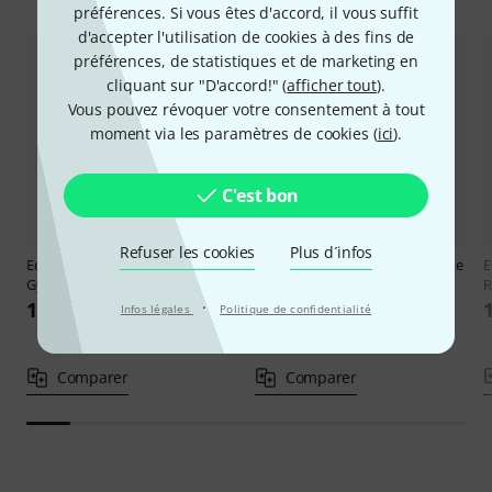
préférences. Si vous êtes d'accord, il vous suffit
d'accepter l'utilisation de cookies à des fins de
préférences, de statistiques et de marketing en
cliquant sur "D'accord!" (
afficher tout
).
Vous pouvez révoquer votre consentement à tout
moment via les paramètres de cookies (
ici
).
C'est bon
Refuser les cookies
Plus d´infos
Edition Butorac
Satie Trois
Edition Butorac
Debussy Clair de
E
Gymnopédies Violin
Lune Violin
R
·
10,70 €
10,70 €
Infos légales
Politique de confidentialité
Comparer
Comparer