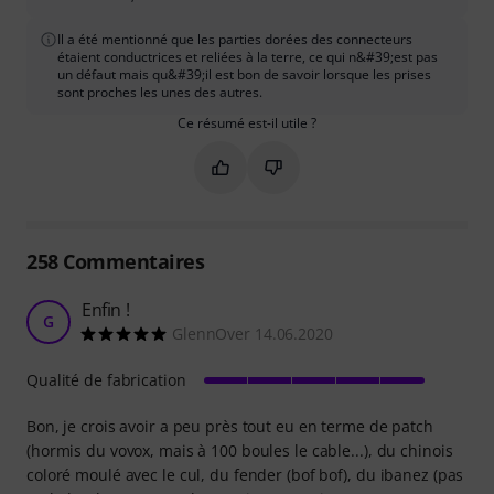
Il a été mentionné que les parties dorées des connecteurs
étaient conductrices et reliées à la terre, ce qui n&#39;est pas
un défaut mais qu&#39;il est bon de savoir lorsque les prises
sont proches les unes des autres.
Ce résumé est-il utile ?
Marquer ce résumé comme utile
Marquer ce résumé comme in
258
Commentaires
Enfin !
G
GlennOver 14.06.2020
Qualité de fabrication
Bon, je crois avoir a peu près tout eu en terme de patch
(hormis du vovox, mais à 100 boules le cable...), du chinois
coloré moulé avec le cul, du fender (bof bof), du ibanez (pas