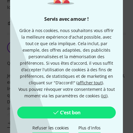
mes attentes, même si pas beaucoup de possibilité de
longueur.
Servis avec amour !
1
0
SIGNALER L'ÉVALUATION
Grâce à nos cookies, nous souhaitons vous offrir
la meilleure expérience d'achat possible, avec
tout ce que cela implique. Cela inclut, par
Livraison non faite
1
exemple, des offres adaptées, des publicités
1690460 03.12.2025
personnalisées et la mémorisation des
préférences. Si vous êtes d'accord, il vous suffit
Qualité de fabrication
d'accepter l'utilisation de cookies à des fins de
Je suis mécontent du service de livraison....🤨 Effectivement,
préférences, de statistiques et de marketing en
en France le service Colissimo est désastreux, problème de
cliquant sur "D'accord!" (
afficher tout
).
livraison etc... sans oublier le tarif de livraison exorbitant
Vous pouvez révoquer votre consentement à tout
qui est de presque 6 euros
moment via les paramètres de cookies (
ici
).
Dorénavant je ne ferais plus appel à Thomman pour mes
achats tant que se sera colissimo le livreur et que les frais
C'est bon
de livraison soit autant élevés
Afficher plus
Refuser les cookies
Plus d´infos