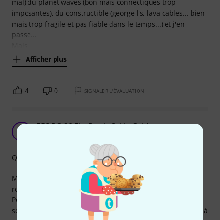
mal) du planet waves (bon mais connectiques trop
imposantes), du constructible (george l's, lava cables... bien
mais trop fragile et pas fiable dans le temps...) et j'en
passe...
Mais
Afficher plus
4
0
SIGNALER L'ÉVALUATION
EBS PG-28 Flat Patch Cable Gold
J
Jean-David 27.03.2022
Qualité de fabrication
Meilleur cable à ce jour au niveau simplicité, place et
robustesse.
Pour mon pedalboard j'ai eu des cables standards ou
solderless. EBS au final plus chère mais correspond mieux à