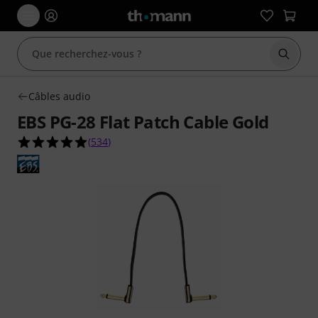
Démarr
Câbles audio
EBS PG-28 Flat Patch Cable Gold
4.9 étoiles sur 5 d'après 534 évaluations clients
(
534
)