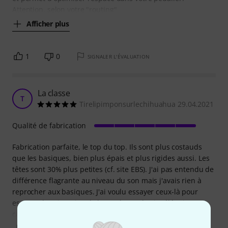
Attention, selon votre "routing"
Afficher plus
1
0
SIGNALER L'ÉVALUATION
La classe
T
Tirelipimponsurlechihuahua 29.04.2021
Qualité de fabrication
Fabrication parfaite, le top du top. Ils sont plus costauds
que les basiques, bien plus épais et plus rigides aussi. Les
têtes sont 30% plus petites (cf. site EBS). J'ai pas entendu de
différence flagrante au niveau du son mais j'avais rien à
reprocher aux basiques. J'ai voulu essayer ceux-là pour
essayer d'avoir moins de hum / buzz / bruits éléctriques...
ça n'a pas