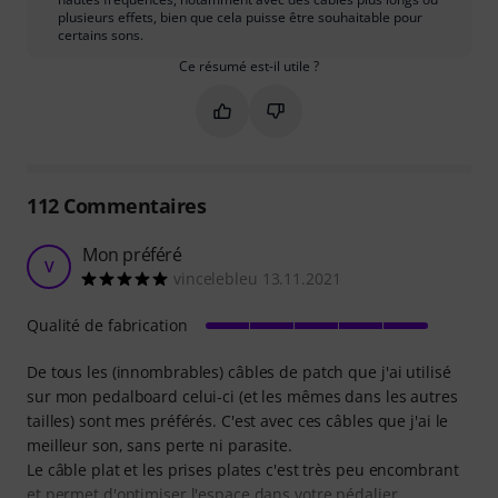
plusieurs effets, bien que cela puisse être souhaitable pour
certains sons.
Ce résumé est-il utile ?
Marquer ce résumé comme utile
Marquer ce résumé comme in
112
Commentaires
Mon préféré
V
vincelebleu 13.11.2021
Qualité de fabrication
De tous les (innombrables) câbles de patch que j'ai utilisé
sur mon pedalboard celui-ci (et les mêmes dans les autres
tailles) sont mes préférés. C'est avec ces câbles que j'ai le
meilleur son, sans perte ni parasite.
Le câble plat et les prises plates c'est très peu encombrant
et permet d'optimiser l'espace dans votre pédalier.