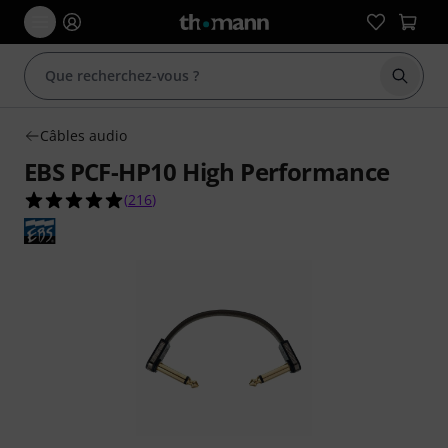
Démarr
Câbles audio
EBS PCF-HP10 High Performance
4.9 étoiles sur 5 d'après 216 évaluations clients
(
216
)