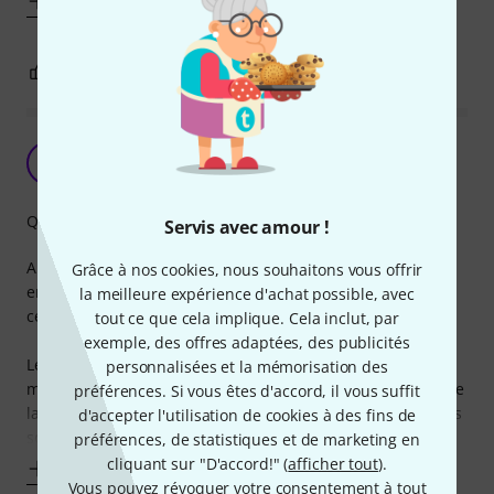
Afficher plus
2
0
SIGNALER L'ÉVALUATION
Patch de qualité
T
Thémis 09.07.2026
Qualité de fabrication
Servis avec amour !
Après des années à négliger la qualité de mes câbles, j’ai
Grâce à nos cookies, nous souhaitons vous offrir
enfin décidé d’investir sur ce poste et me suis tourné vers
la meilleure expérience d'achat possible, avec
cette référence après un temps de réflexion.
tout ce que cela implique. Cela inclut, par
exemple, des offres adaptées, des publicités
Les câbles sont fins, ce qui est appréciable pour un
personnalisées et la mémorisation des
montage sur un pedalboard bien garni, avec la connectique
préférences. Si vous êtes d'accord, il vous suffit
la plus plate que j’ai pu constater sur le marché. Surtout, ils
d'accepter l'utilisation de cookies à des fins de
sont de qualité et la
préférences, de statistiques et de marketing en
cliquant sur "D'accord!" (
afficher tout
).
Afficher plus
Vous pouvez révoquer votre consentement à tout