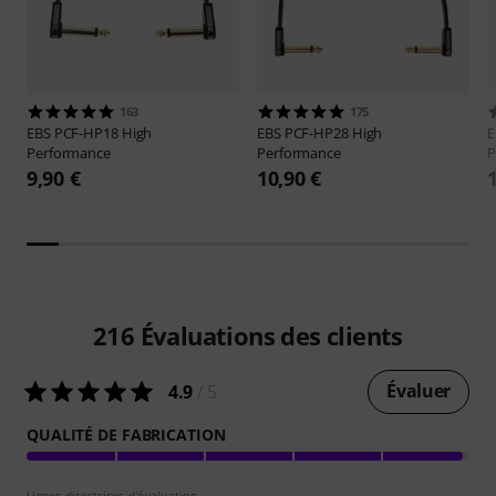
163
175
EBS
PCF-HP18 High
EBS
PCF-HP28 High
Performance
Performance
P
9,90 €
10,90 €
216
Évaluations des clients
Évaluer
4.9
/ 5
QUALITÉ DE FABRICATION
Lignes directrices d'évaluation