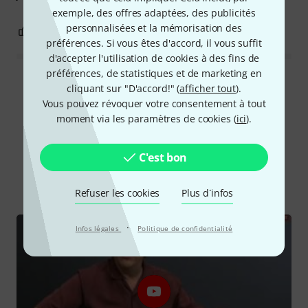
exemple, des offres adaptées, des publicités
personnalisées et la mémorisation des
0
0
SIGNALER L'ÉVALUATION
préférences. Si vous êtes d'accord, il vous suffit
d'accepter l'utilisation de cookies à des fins de
préférences, de statistiques et de marketing en
Lire toutes les évaluations
cliquant sur "D'accord!" (
afficher tout
).
Vous pouvez révoquer votre consentement à tout
moment via les paramètres de cookies (
ici
).
Le saviez-vous?
C'est bon
Tout
Vidéos
Guides
Refuser les cookies
Plus d´infos
·
Infos légales
Politique de confidentialité