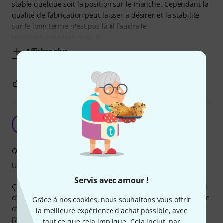
stable quelque soit la position sur le manche. Cependant la
qualité de fabrication peut laisser à désirer et la stabilité
sur le long terme n'est pas là (il faudra le
replacer/réajuster), mais il
Afficher plus
3
0
SIGNALER L'ÉVALUATION
Un gadget de ouf
LV
Le Varan 11.12.2021
Qualité de fabrication
Utilisation
Servis avec amour !
Ça faisait longtemps qu’il me faisait de l’œil… je n’ai pas fini
d’en découvrir les possibilités - mais toujours à la recherche
Grâce à nos cookies, nous souhaitons vous offrir
d’harmonies, celui-là ouvre des chemins inattendus…
la meilleure expérience d'achat possible, avec
j’adore ça. Très facile à utiliser et plein de promesses…
tout ce que cela implique. Cela inclut, par