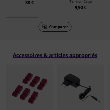
Tension Capo
38 €
9,90 €
Comparer
Accessoires & articles appropriés