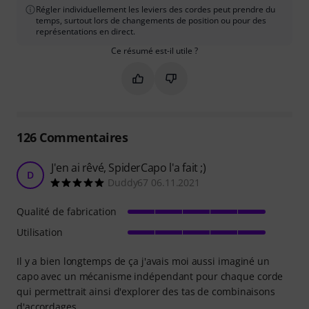
Régler individuellement les leviers des cordes peut prendre du
temps, surtout lors de changements de position ou pour des
représentations en direct.
Ce résumé est-il utile ?
Marquer ce résumé comme utile
Marquer ce résumé comme in
126
Commentaires
J'en ai rêvé, SpiderCapo l'a fait ;)
D
Duddy67 06.11.2021
Qualité de fabrication
Utilisation
Il y a bien longtemps de ça j'avais moi aussi imaginé un
capo avec un mécanisme indépendant pour chaque corde
qui permettrait ainsi d'explorer des tas de combinaisons
d'accordages.