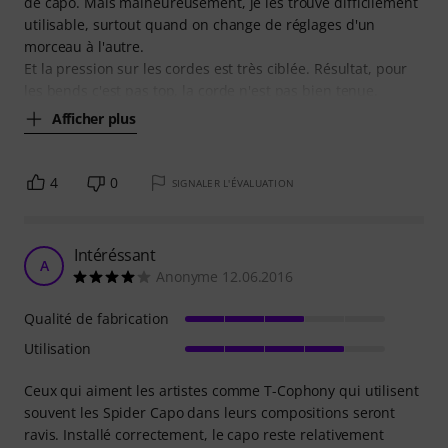
de capo. Mais malheureusement, je les trouve difficilement
utilisable, surtout quand on change de réglages d'un
morceau à l'autre.
Et la pression sur les cordes est très ciblée. Résultat, pour
les bends c'est pas top, la corde n'est pas bien tenue.
Afficher plus
4
0
SIGNALER L'ÉVALUATION
Intéréssant
A
Anonyme 12.06.2016
Qualité de fabrication
Utilisation
Ceux qui aiment les artistes comme T-Cophony qui utilisent
souvent les Spider Capo dans leurs compositions seront
ravis. Installé correctement, le capo reste relativement