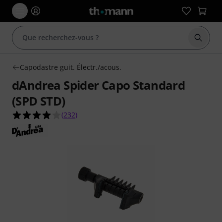
Démarr
Capodastre guit. Électr./acous.
dAndrea Spider Capo Standard
(SPD STD)
4.0 étoiles sur 5 d'après 232 évaluations clients
(
232
)