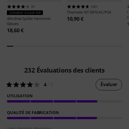
24
5291
Thomann
NT 0910 AC/PSA
E
CONVIENT À COUP SÛR
B
10,90 €
dAndrea
Spider Harmonic
Gloves
18,60 €
232
Évaluations des clients
Évaluer
4
/ 5
UTILISATION
QUALITÉ DE FABRICATION
Lignes directrices d'évaluation