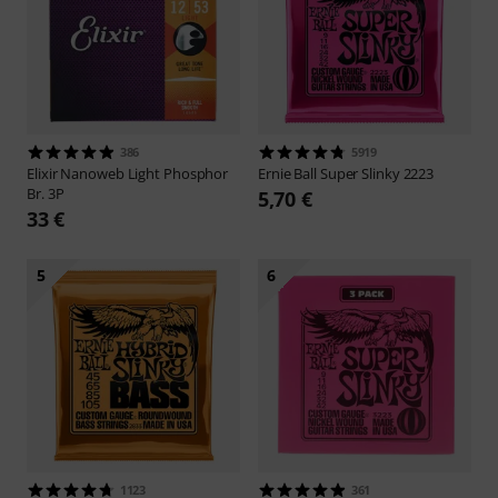
386
5919
Elixir
Nanoweb Light Phosphor
Ernie Ball
Super Slinky 2223
Br. 3P
5,70 €
33 €
5
6
1123
361