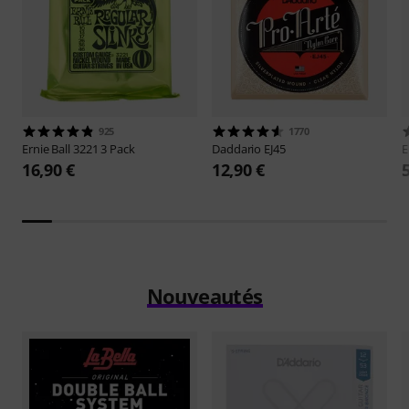
925
1770
Ernie Ball
3221 3 Pack
Daddario
EJ45
E
16,90 €
12,90 €
Nouveautés