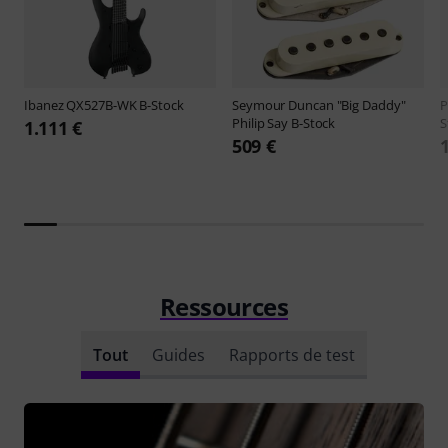
Ibanez
QX527B-WK B-Stock
Seymour Duncan
"Big Daddy"
Philip Say B-Stock
S
1.111 €
509 €
Ressources
Tout
Guides
Rapports de test