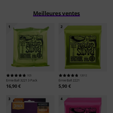
Meilleures ventes
1
2
925
12012
Ernie Ball
3221 3 Pack
Ernie Ball
2221
16,90 €
5,90 €
3
4