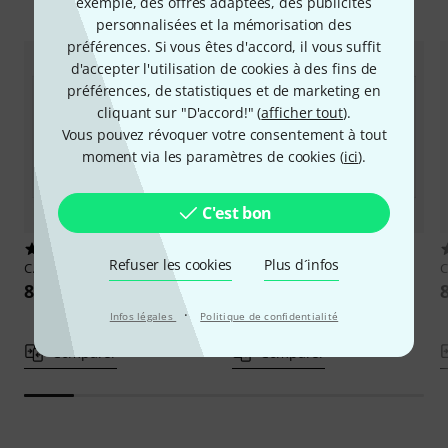
Comparez les alternatives
exemple, des offres adaptées, des publicités
personnalisées et la mémorisation des
préférences. Si vous êtes d'accord, il vous suffit
d'accepter l'utilisation de cookies à des fins de
préférences, de statistiques et de marketing en
cliquant sur "D'accord!" (
afficher tout
).
Vous pouvez révoquer votre consentement à tout
moment via les paramètres de cookies (
ici
).
C'est bon
9
2
Refuser les cookies
Plus d´infos
C.A. Seydel Söhne
Triola Songs 1
C.A. Seydel Söhne
Triola Musik
C
für Kinder 2
8,20 €
8,20 €
·
Infos légales
Politique de confidentialité
Comparer
Comparer