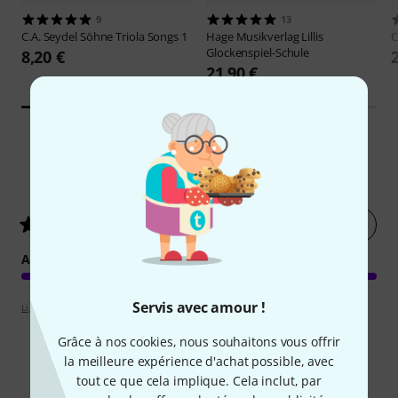
9
13
C.A. Seydel Söhne
Triola Songs 1
Hage Musikverlag
Lillis
C
Glockenspiel-Schule
8,20 €
21,90 €
3
Évaluations des clients
Évaluer
5
/ 5
ARRANGEMENT
Servis avec amour !
Lignes directrices d'évaluation
Grâce à nos cookies, nous souhaitons vous offrir
la meilleure expérience d'achat possible, avec
tout ce que cela implique. Cela inclut, par