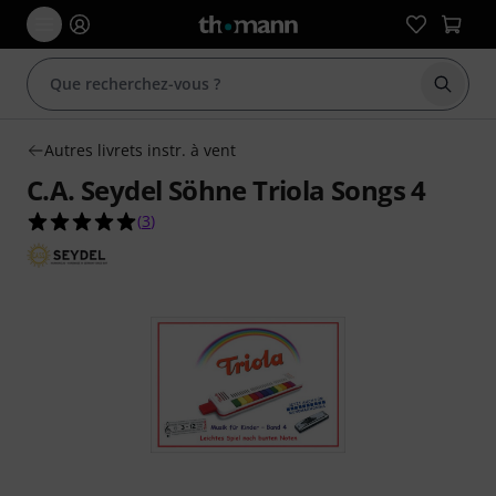
Démarr
Autres livrets instr. à vent
C.A. Seydel Söhne Triola Songs 4
5.0 étoiles sur 5 d'après 3 évaluations clients
(
3
)