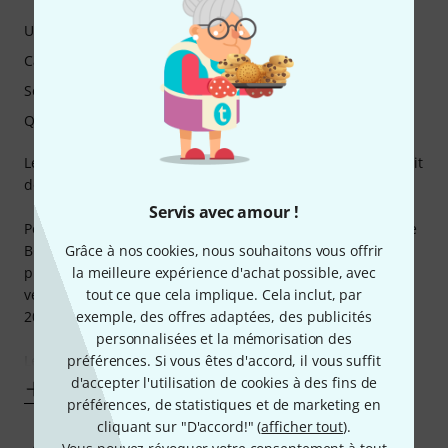
Utilisation
Caractéristiques
Son
Qualité de fabrication
Le tremolo a toujours été un effet qui me faisait rêver il était
donc temps que j'en fasse l'acquisition....
Servis avec amour !
Pour cette pédale comme la majorité des autres de la firme
Grâce à nos cookies, nous souhaitons vous offrir
BOSS, la qualité de fabrication et qualité sonore est bien
la meilleure expérience d'achat possible, avec
plus que correct pour un prix qui reste raisonnable. (on
tout ce que cela implique. Cela inclut, par
verra plus tard pour les fulltone ou MOOG à plus de
exemple, des offres adaptées, des publicités
200€....)
personnalisées et la mémorisation des
préférences. Si vous êtes d'accord, il vous suffit
Les
d'accepter l'utilisation de cookies à des fins de
Afficher plus
préférences, de statistiques et de marketing en
cliquant sur "D'accord!" (
afficher tout
).