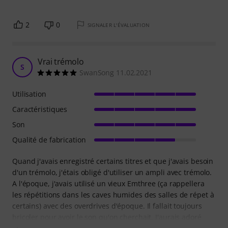
2
0
SIGNALER L'ÉVALUATION
Vrai trémolo
S
SwanSong 11.02.2021
Utilisation
Caractéristiques
Son
Qualité de fabrication
Quand j'avais enregistré certains titres et que j'avais besoin
d'un trémolo, j'étais obligé d'utiliser un ampli avec trémolo.
A l'époque, j'avais utilisé un vieux Emthree (ça rappellera
les répétitions dans les caves humides des salles de répet à
certains) avec des overdrives d'époque. Il fallait toujours
bricoler pour avoir le son qu'on cherchait. J'aurais adoré