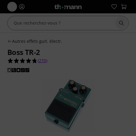
Démarr
Autres effets guit. électr.
Boss TR-2
4.7 étoiles sur 5 d'après 270 évaluations clients
(
270
)