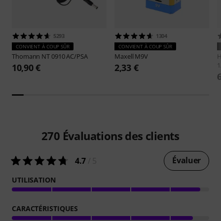
5293
1304
CONVIENT À COUP SÛR
CONVIENT À COUP SÛR
Thomann
NT 0910 AC/PSA
Maxell
M9V
H
1
10,90 €
2,33 €
270
Évaluations des clients
Évaluer
4.7
/ 5
UTILISATION
CARACTÉRISTIQUES