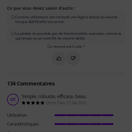
Ce que vous devez savoir d'autre :
Certains utilisateurs ont constaté une légère baisse du volume
lorsque l&#39;effet est activé.
La pédale ne possède pas de fonctionnalités avancées comme le
tap tempo ou un contrôle de volume dédié.
Ce résumé est-il utile ?
Marquer ce résumé comme utile
Marquer ce résumé comme in
134
Commentaires
Simple, robuste, efficace, beau
OT
Ohre Two 27.04.2021
Utilisation
Caractéristiques