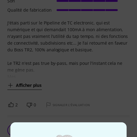
Son
Qualité de fabrication
J'étais parti sur le Pipeline de TC electronic, qui est
numérique et qui demandait 100mA à mon alimentation,
n'ayant pas vraiment l'utilité du tap tempo, ni des fonctions
de connectivité, subdivisions etc... Je l'ai retourné en faveur
du Boss TR2, 100% analogique et basique.
Le TR2 n'est pas true by-pass, mais pour l'instant cela ne
me gène pas.
Mes
Afficher plus
2
0
SIGNALER L'ÉVALUATION
Bang Bang
G
Grm 26.11.2012