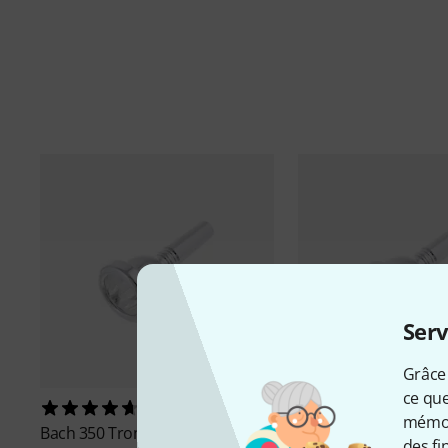
Serv
Grâce 
ce que
53
39
mémori
Bach
350 Trombone 6-1/2AL
Bach
341 Trombone
des fi