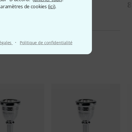
48S
8
aramètres de cookies (
ici
).
67 €
·
légales
Politique de confidentialité