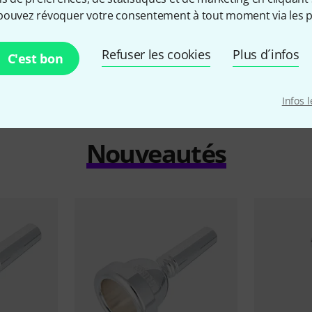
79 €
79 €
pouvez révoquer votre consentement à tout moment via les p
Refuser les cookies
Plus d´infos
C'est bon
Infos 
Nouveautés