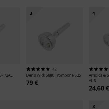
3
4
42
6-1/2AL
Denis Wick
5880 Trombone 6BS
Arnolds & 
AL-S
79 €
24,60 
8