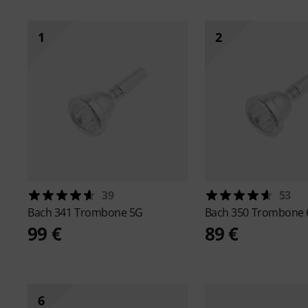
1
2
39
53
Bach
341 Trombone 5G
Bach
350 Trombone 
99 €
89 €
6