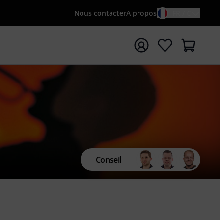
Nous contacter
A propos
FR / €
rrer la recherche avec le terme de recherche {searchTerm
Conseil