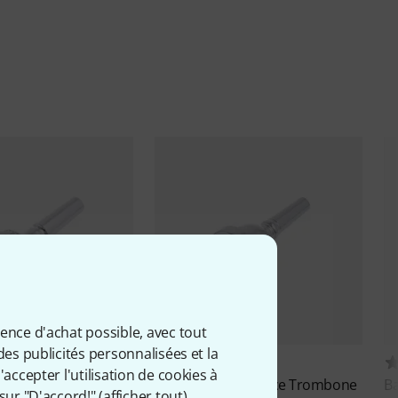
ience d'achat possible, avec tout
des publicités personnalisées et la
29
11
accepter l'utilisation de cookies à
5880 Trombone 6BL
Yamaha
Mouthpiece Trombone
B
sur "D'accord!" (
afficher tout
).