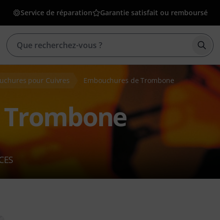
Service de réparation
Garantie satisfait ou remboursé
Déma
chures pour Cuivres
Embouchures de Trombone
 Trombone
CES