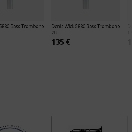
5880 Bass Trombone
Denis Wick
5880 Bass Trombone
D
2U
1
135 €
1