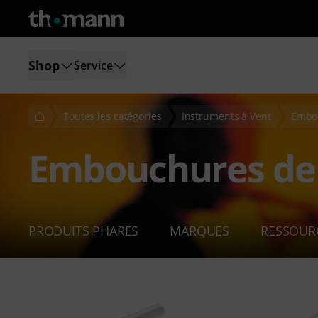
Shop
Service
Toutes les catégories
Instruments à Vent
Embou
Embouchures de
PRODUITS PHARES
MARQUES
RESSOUR