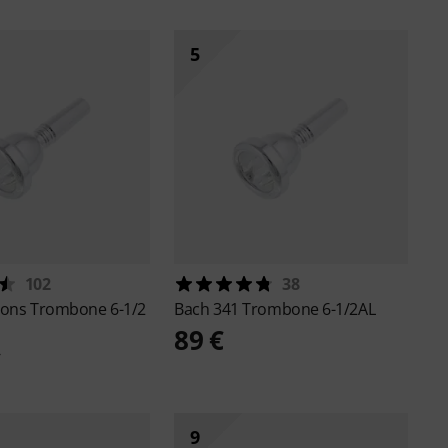
5
102
38
Sons
Trombone 6-1/2
Bach
341 Trombone 6-1/2AL
89 €
€
9