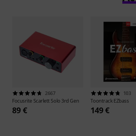
2667
103
Focusrite
Scarlett Solo 3rd Gen
Toontrack
EZbass
89 €
149 €