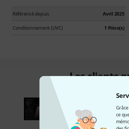
Référencé depuis
Avril 2025
Conditionnement (UVC)
1 Pièce(s)
Les clients 
Serv
Grâce 
ce que
mémori
des fi