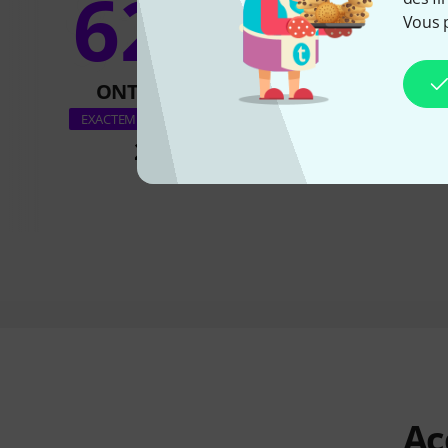
62%
8
Vous 
ONT ACHETÉ
ONT ACH
Celemony Melo
EXACTEMENT CE PRODUIT
assistant UG 
28 €
145 €
Ac