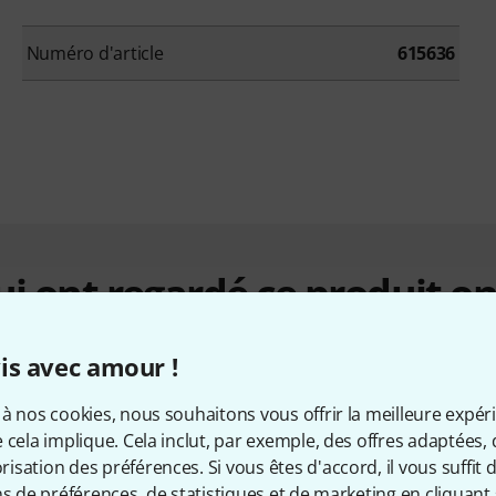
Numéro d'article
615636
qui ont regardé ce produit on
is avec amour !
à nos cookies, nous souhaitons vous offrir la meilleure expér
 cela implique. Cela inclut, par exemple, des offres adaptées, 
sation des préférences. Si vous êtes d'accord, il vous suffit d'
ns de préférences, de statistiques et de marketing en cliquant 