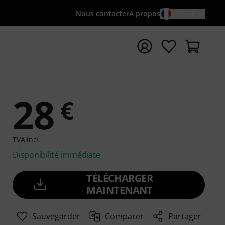
Nous contacter
A propos
FR / €
rrer la recherche avec le terme de recherche {searchTerm
28
€
TVA incl.
Disponibilité immédiate
TÉLÉCHARGER
MAINTENANT
Sauvegarder
Comparer
Partager