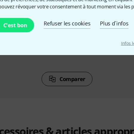
%
6%
pouvez révoquer votre consentement à tout moment via les p
Refuser les cookies
Plus d´infos
C'est bon
ETÉ
ONT ACHETÉ
ON
dyne 5
Ableton Live 12 Standard UPG
Fender St
essent
Lite
Infos 
209 €
Comparer
cessoires & articles appropr