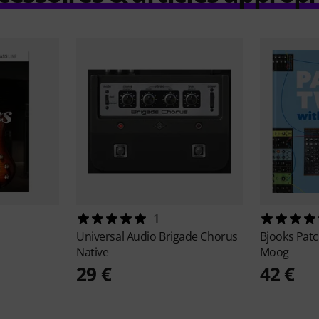
1
Universal Audio
Brigade Chorus
Bjooks
Patc
Native
Moog
29 €
42 €