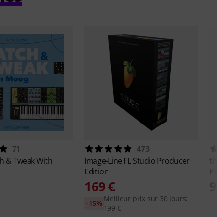
71
473
h & Tweak With
Image-Line
FL Studio Producer
th
Edition
Pa
169 €
9
Meilleur prix sur 30 jours:
-15%
199 €