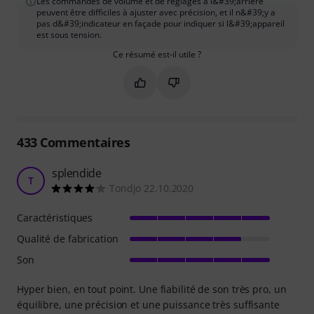
Les commandes de volume et de réglages à l&#39;arrière
peuvent être difficiles à ajuster avec précision, et il n&#39;y a
pas d&#39;indicateur en façade pour indiquer si l&#39;appareil
est sous tension.
Ce résumé est-il utile ?
Marquer ce résumé comme utile
Marquer ce résumé comme in
433
Commentaires
splendide
T
Tondjo 22.10.2020
Caractéristiques
Qualité de fabrication
Son
Hyper bien, en tout point. Une fiabilité de son très pro, un
équilibre, une précision et une puissance très suffisante