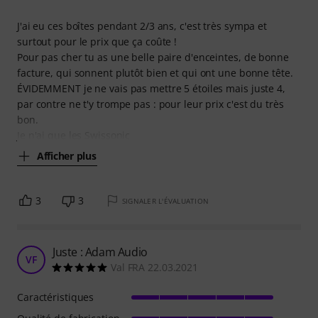
J'ai eu ces boîtes pendant 2/3 ans, c'est très sympa et
surtout pour le prix que ça coûte !
Pour pas cher tu as une belle paire d'enceintes, de bonne
facture, qui sonnent plutôt bien et qui ont une bonne tête.
ÉVIDEMMENT je ne vais pas mettre 5 étoiles mais juste 4,
par contre ne t'y trompe pas : pour leur prix c'est du très
bon.
Je n'ai que les Swissonic
Afficher plus
3
3
SIGNALER L'ÉVALUATION
Juste : Adam Audio
VF
Val FRA 22.03.2021
Caractéristiques