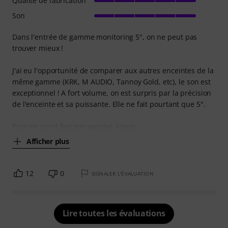
Qualité de fabrication
Son
Dans l'entrée de gamme monitoring 5", on ne peut pas
trouver mieux !
J'ai eu l'opportunité de comparer aux autres enceintes de la
même gamme (KRK, M AUDIO, Tannoy Gold, etc), le son est
exceptionnel ! A fort volume, on est surpris par la précision
de l'enceinte et sa puissante. Elle ne fait pourtant que 5".
Enorme point fort par rapport à tous
Afficher plus
12
0
SIGNALER L'ÉVALUATION
Lire toutes les évaluations