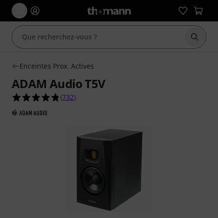
Démarr
Enceintes Prox. Actives
ADAM Audio T5V
4.8 étoiles sur 5 d'après 732 évaluations clients
(
732
)