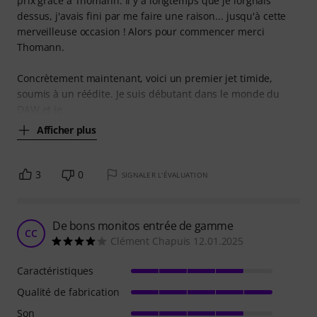
prix grâce à Thomann. Il y a longtemps que je lorgnais
dessus, j'avais fini par me faire une raison... jusqu'à cette
merveilleuse occasion ! Alors pour commencer merci
Thomann.
Concrètement maintenant, voici un premier jet timide,
soumis à un réédite. Je suis débutant dans le monde du
DAW et je
Afficher plus
3
0
SIGNALER L'ÉVALUATION
De bons monitos entrée de gamme
CC
Clément Chapuis 12.01.2025
Caractéristiques
Qualité de fabrication
Son