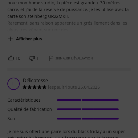
pour mon home studio, la pièce est grande + 30 mètres
carré, et j'ai de la réserve de puissance. Je les utilise avec la
carte son steinberg UR22MKII.
Rarement, sans raison apparente un grésillement dans les
aigus très gênant sur une des
Afficher plus
10
1
SIGNALER L'ÉVALUATION
Délicatesse
L
lespaultribute 25.04.2025
Caractéristiques
Qualité de fabrication
Son
Je me suis offert une paire lors du black friday à un super