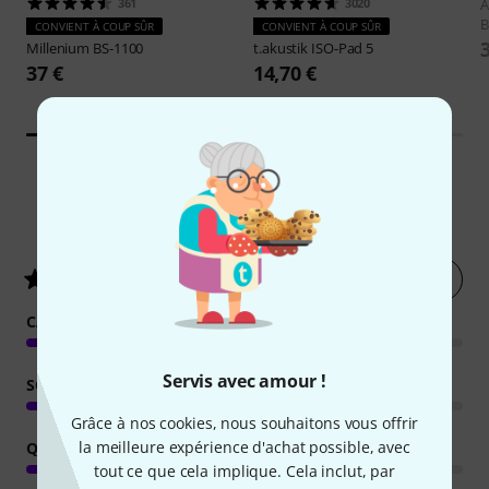
361
3020
A
B
CONVIENT À COUP SÛR
CONVIENT À COUP SÛR
Millenium
BS-1100
t.akustik
ISO-Pad 5
37 €
14,70 €
732
Évaluations des clients
Évaluer
4.8
/ 5
CARACTÉRISTIQUES
Servis avec amour !
SON
Grâce à nos cookies, nous souhaitons vous offrir
la meilleure expérience d'achat possible, avec
QUALITÉ DE FABRICATION
tout ce que cela implique. Cela inclut, par