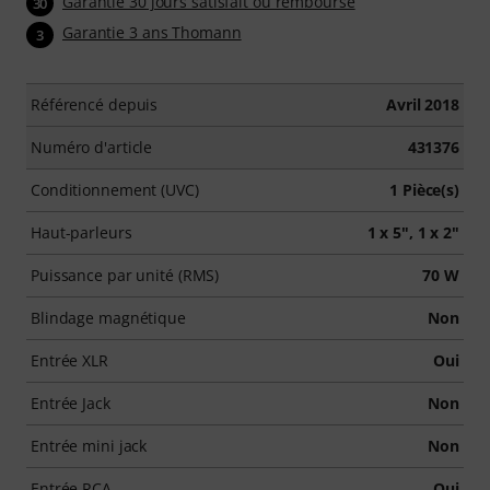
Garantie 30 jours satisfait ou remboursé
30
Garantie 3 ans Thomann
3
Référencé depuis
Avril 2018
Numéro d'article
431376
Conditionnement (UVC)
1 Pièce(s)
Haut-parleurs
1 x 5", 1 x 2"
Puissance par unité (RMS)
70 W
Blindage magnétique
Non
Entrée XLR
Oui
Entrée Jack
Non
Entrée mini jack
Non
Entrée RCA
Oui