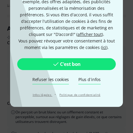
exemple, des offres adaptées, des publicités
Lignes directrices d'évaluation
personnalisées et la mémorisation des
préférences. Si vous êtes d'accord, il vous suffit
d'accepter l'utilisation de cookies à des fins de
Aperçu des avis clients
préférences, de statistiques et de marketing en
cliquant sur "D'accord!" (
afficher tout
).
D'après les avis d'acheteurs réels, résumés par l'IA
Vous pouvez révoquer votre consentement à tout
Ce que les acheteurs ont aimé :
moment via les paramètres de cookies (
ici
).
La qualité sonore est excellente pour le prix, offrant des aigus
clairs et un son transparent et détaillé.
C'est bon
Ils sont parfaitement adaptés aux studios à domicile et aux
petites pièces, offrant une représentation fidèle des mixages.
Refuser les cookies
Plus d´infos
La qualité de fabrication est robuste et durable, avec un design
agréable.
·
Infos légales
Politique de confidentialité
Ce que vous devez savoir d'autre :
On perçoit un bruit blanc ou un sifflement constant et
perceptible, surtout aux réglages de gain élevés, ce que certains
utilisateurs trouvent distrayant.