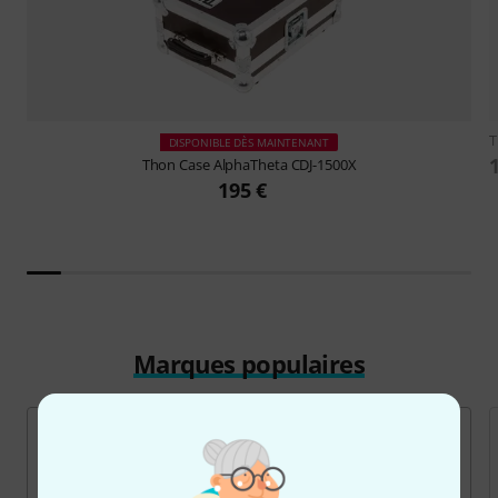
DISPONIBLE DÈS MAINTENANT
Thon
Case AlphaTheta CDJ-1500X
195 €
Marques populaires