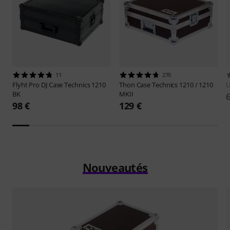
11
270
Flyht Pro
DJ Case Technics 1210
Thon
Case Technics 1210 / 1210
BK
MKII
98 €
129 €
Nouveautés