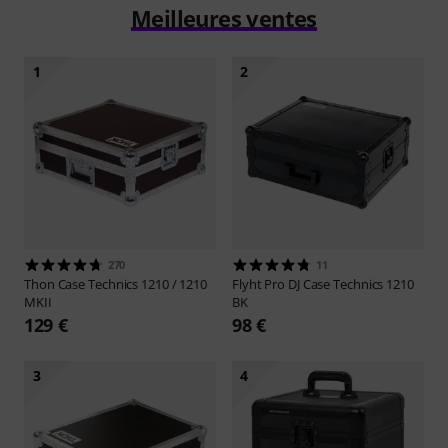
Meilleures ventes
1
2
270
11
Thon
Case Technics 1210 / 1210
Flyht Pro
DJ Case Technics 1210
MKII
BK
129 €
98 €
3
4