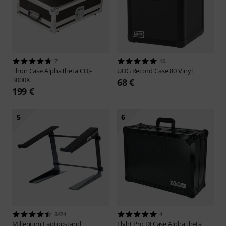
7
15
Thon
Case AlphaTheta CDJ-
UDG
Record Case 80 Vinyl
3000X
68 €
199 €
5
6
3474
4
Millenium
Laptopstand
Flyht Pro
DJ Case AlphaTheta